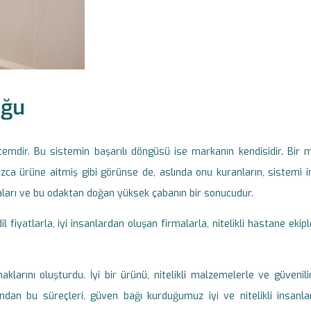
uğu
mdir. Bu sistemin başarılı döngüsü ise markanın kendisidir. Bir ma
a ürüne aitmiş gibi görünse de, aslında onu kuranların, sistemi in
aları ve bu odaktan doğan yüksek çabanın bir sonucudur.
l fiyatlarla, iyi insanlardan oluşan firmalarla, nitelikli hastane ekip
anaklarını oluşturdu. İyi bir ürünü, nitelikli malzemelerle ve güveni
rdından bu süreçleri, güven bağı kurduğumuz iyi ve nitelikli insanla