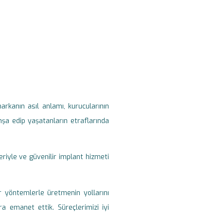
rkanın asıl anlamı, kurucularının
şa edip yaşatanların etraflarında
leriyle ve güvenilir implant hizmeti
lir yöntemlerle üretmenin yollarını
ra emanet ettik. Süreçlerimizi iyi