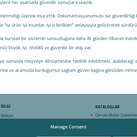
öylece her aşamada güvenilir sonuçlara ulaştık.
önetmeliği üzerine inşa ettik. Dokümantasyonumuzu ise güvenilirliği
“iyi ürün, iyi insanlar, iyi iş birlikleri” anlayışıyla geliştirerek sürdür
erine kurulan bir sistemin sonsuzluğuna daha ilk günden itibaren inand
büyük, iyi, nitelikli ve güvenilir bir ekip var.
aca ve sonunda meyveye dönüşmesine tanıklık edebilmesi, alabileceğ
iklerine ve aramızda kurduğumuz sağlam güven bağına gönülden minnet
BİLGİ
KATALOGLAR
Cerrahi Motor Sistemleri
İletişim
Cerrahi Motor Sistemler
Teknik Servis
Manage Consent
Cerrahi Testere Bıçaklar
Çerez Politikası (AB)