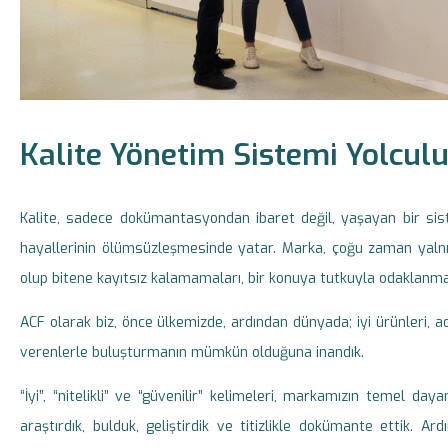
Kalite Yönetim Sistemi Yolcul
Kalite, sadece dokümantasyondan ibaret değil, yaşayan bir siste
hayallerinin ölümsüzleşmesinde yatar. Marka, çoğu zaman yalnızc
olup bitene kayıtsız kalamamaları, bir konuya tutkuyla odaklanm
ACF olarak biz, önce ülkemizde, ardından dünyada; iyi ürünleri, adi
verenlerle buluşturmanın mümkün olduğuna inandık.
“İyi”, “nitelikli” ve “güvenilir” kelimeleri, markamızın temel day
araştırdık, bulduk, geliştirdik ve titizlikle dokümante ettik. A