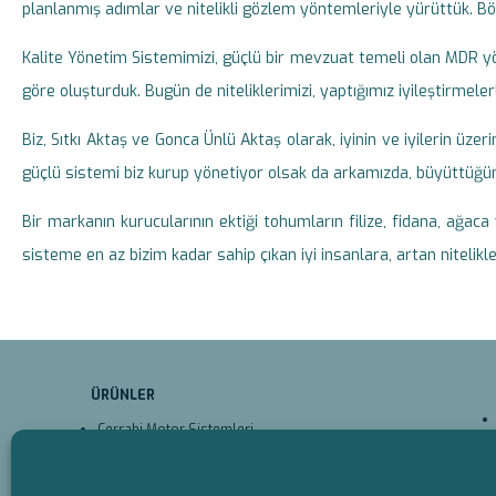
planlanmış adımlar ve nitelikli gözlem yöntemleriyle yürüttük. B
Kalite Yönetim Sistemimizi, güçlü bir mevzuat temeli olan MDR y
göre oluşturduk. Bugün de niteliklerimizi, yaptığımız iyileştirmelerle 
Biz, Sıtkı Aktaş ve Gonca Ünlü Aktaş olarak, iyinin ve iyilerin üz
güçlü sistemi biz kurup yönetiyor olsak da arkamızda, büyüttüğümüz 
Bir markanın kurucularının ektiği tohumların filize, fidana, ağ
sisteme en az bizim kadar sahip çıkan iyi insanlara, artan nitel
ÜRÜNLER
Cerrahi Motor Sistemleri
Cerrahi Testere Bıçakları