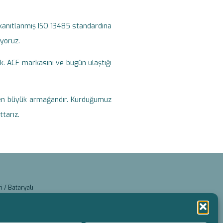
 kanıtlanmış ISO 13485 standardına
üyoruz.
ık. ACF markasını ve bugün ulaştığı
i en büyük armağandır. Kurduğumuz
tarız.
 / Bataryalı
i / Kablolu